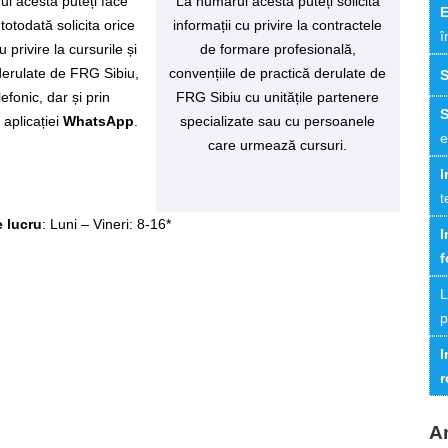
l acesta puteți face
La numărul acesta puteți solicita
E
i totodată solicita orice
informații cu privire la contractele
î
u privire la cursurile și
de formare profesională,
e derulate de FRG Sibiu,
convențiile de practică derulate de
lefonic, dar și prin
FRG Sibiu cu unitățile partenere
 aplicației
WhatsApp
.
specializate sau cu persoanele
e
care urmează cursuri.
I
t
 lucru
: Luni – Vineri: 8-16*
I
f
L
p
I
r
A