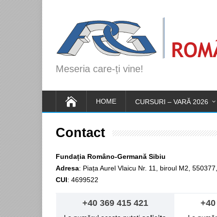
Meseria care-ți vine!
HOME
CURSURI – VARĂ 2026
Contact
Fundația Româno-Germană Sibiu
Adresa
: Piața Aurel Vlaicu Nr. 11, biroul M2, 55037
CUI
: 4699522
+40 369 415 421
+40