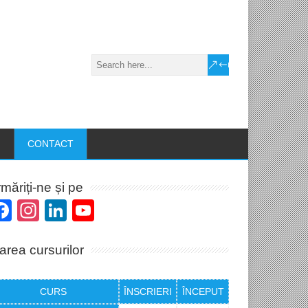
CONTACT
măriți-ne și pe
Facebook
Instagram
LinkedIn
YouTube
Channel
area cursurilor
CURS
ÎNSCRIERI
ÎNCEPUT