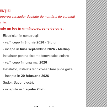
ENȚIE!
ceperea cursurilor depinde de numărul de cursanți
criși.
inde un loc în următoarea serie de curs:
Electrician în construcții:
- va începe în
3 iunie 2026 - Sibiu
- începe în
luna septembrie 2026 - Mediaș
Instalator pentru sisteme fotovoltaice solare
- va începe în
luna mai 2026
Instalator, instalații tehnico-sanitare și de gaze
- început în
20 februarie 2026
Sudor, Sudor electric
- începute în
1 aprilie 2026