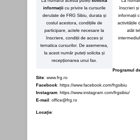
La numărul acesta puteți
solicita
La număru
informații
cu privire la cursurile
înscrieri ș
derulate de FRG Sibiu, durata și
informații c
costul acestora, condițiile de
activitățil
participare, actele necesare la
atât te
înscriere, condiții de acces și
intermediul
tematica cursurilor. De asemenea,
la acest număr puteți solicita și
recepționarea unui fax.
Programul de
Site
:
www.frg.ro
Facebook
:
https://www.facebook.com/frgsibiu
Instagram
:
https://www.instagram.com/frgsibiu/
E-mail
:
office@frg.ro
Locație
: