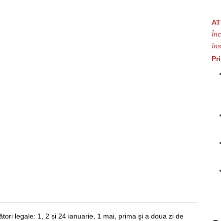
AT
În
îns
Pr
tori legale: 1, 2 și 24 ianuarie, 1 mai, prima şi a doua zi de