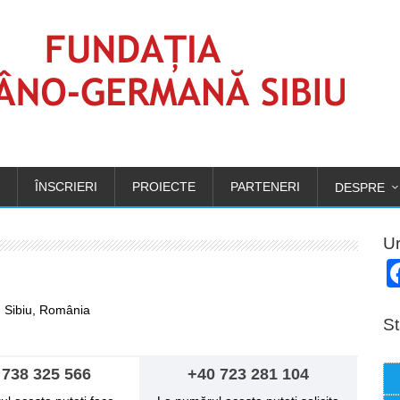
ÎNSCRIERI
PROIECTE
PARTENERI
DESPRE
Ur
7, Sibiu, România
St
 738 325 566
+40 723 281 104