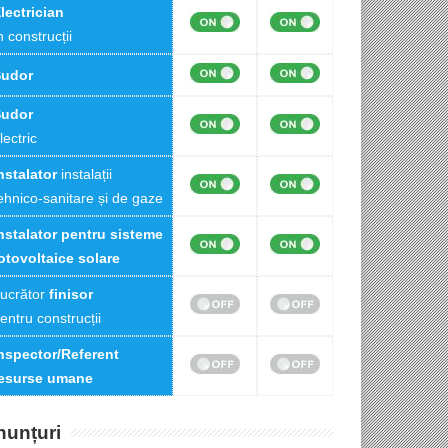
lectrician
n construcții
Sudor
Sudor
lectric
nstalator
instalații
ehnico-sanitare și de gaze
nstalator pentru sisteme
otovoltaice solare
ucrător
finisor
entru construcții
nspector/Referent
esurse umane
nunțuri