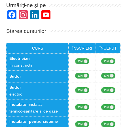
Urmăriți-ne și pe
Facebook
Instagram
LinkedIn
YouTube
Channel
Starea cursurilor
CURS
ÎNSCRIERI
ÎNCEPUT
Electrician
în construcții
Sudor
Sudor
electric
Instalator
instalații
tehnico-sanitare și de gaze
Instalator pentru sisteme