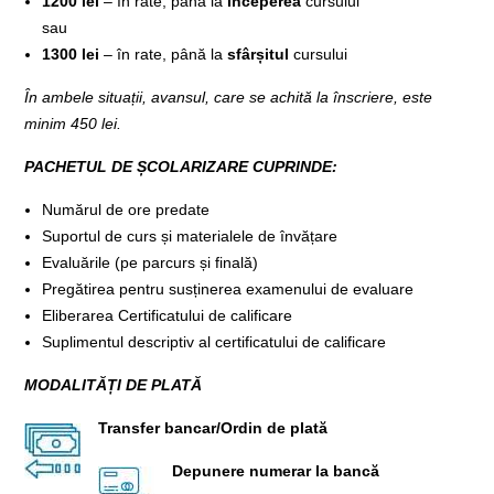
1200 lei
– în rate, până la
începerea
cursului
sau
1300 lei
– în rate, până la
sfârșitul
cursului
În ambele situații, avansul, care se achită la înscriere, este
minim 450 lei.
PACHETUL DE ȘCOLARIZARE CUPRINDE:
Numărul de ore predate
Suportul de curs și materialele de învățare
Evaluările (pe parcurs și finală)
Pregătirea pentru susținerea examenului de evaluare
Eliberarea Certificatului de calificare
Suplimentul descriptiv al certificatului de calificare
MODALITĂȚI DE PLATĂ
Transfer bancar/Ordin de plată
Depunere numerar la bancă