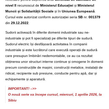
nivel II
recunoscut de
Ministerul Educației
și
Ministerul
Muncii și Solidarității Sociale
și în
Uniunea Europeană
.
Cursul este autorizat conform autorizației seria
SB
nr.
001379
din
29.12.2022
.
Sudorii activează în diferite domenii industriale sau ne-
industriale și pot fi specializați pe diferite tipuri de sudură.
Sudorul electric își desfășoară activitatea în companii
industriale și este lucrătorul care execută operații de sudură
care presupun îmbinări nedemontabile, ce au ca rezultat
obținerea unor structuri interne continue și omogene în domenii
precum construcțiile de mașini, construcții metalice, instalații de
ridicat, recipiente sub presiune, conducte pentru apă, dar și
echipamente și aparatură.
IMPORTANT! –>>
O nouă serie va începe cursul, miercuri, 1 aprilie 2026, la
Sibiu