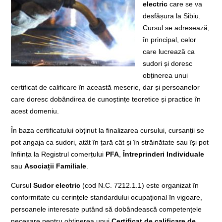
electric
care se va
desfășura la Sibiu.
Cursul se adresează,
în principal, celor
care lucrează ca
sudori și doresc
obținerea unui
certificat de calificare în această meserie, dar și persoanelor
care doresc dobândirea de cunoștințe teoretice și practice în
acest domeniu.
În baza certificatului obținut la finalizarea cursului, cursanții se
pot angaja ca sudori, atât în țară cât și în străinătate sau își pot
înființa la Registrul comerțului
PFA
,
Întreprinderi Individuale
sau
Asociații Familiale
.
Cursul
Sudor electric
(cod N.C. 7212.1.1) este organizat în
conformitate cu cerințele standardului ocupațional în vigoare,
persoanele interesate putând să dobândească competențele
necesare pentru obținerea unui
Certificat de calificare de