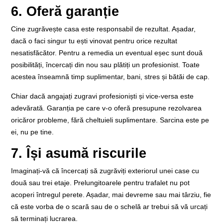
6. Oferă garanție
Cine zugrăvește casa este responsabil de rezultat. Așadar,
dacă o faci singur tu ești vinovat pentru orice rezultat
nesatisfăcător. Pentru a remedia un eventual eșec sunt două
posibilități, încercați din nou sau plătiți un profesionist. Toate
acestea înseamnă timp suplimentar, bani, stres și bătăi de cap.
Chiar dacă angajați zugravi profesioniști și vice-versa este
adevărată. Garanția pe care v-o oferă presupune rezolvarea
oricăror probleme, fără cheltuieli suplimentare. Sarcina este pe
ei, nu pe tine.
7. Își asumă riscurile
Imaginați-vă că încercați să zugrăviți exteriorul unei case cu
două sau trei etaje. Prelungitoarele pentru trafalet nu pot
acoperi întregul perete. Așadar, mai devreme sau mai târziu, fie
că este vorba de o scară sau de o schelă ar trebui să vă urcați
să terminați lucrarea.