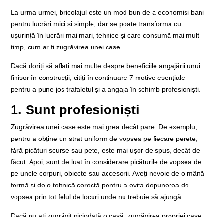
La urma urmei, bricolajul este un mod bun de a economisi bani
pentru lucrări mici și simple, dar se poate transforma cu
ușurință în lucrări mai mari, tehnice și care consumă mai mult
timp, cum ar fi zugrăvirea unei case.
Dacă doriți să aflați mai multe despre beneficiile angajării unui
finisor în construcții, citiți în continuare 7 motive esențiale
pentru a pune jos trafaletul și a angaja în schimb profesioniști.
1. Sunt profesioniști
Zugrăvirea unei case este mai grea decât pare. De exemplu,
pentru a obține un strat uniform de vopsea pe fiecare perete,
fără picături scurse sau pete, este mai ușor de spus, decât de
făcut. Apoi, sunt de luat în considerare picăturile de vopsea de
pe unele corpuri, obiecte sau accesorii. Aveți nevoie de o mână
fermă și de o tehnică corectă pentru a evita depunerea de
vopsea prin tot felul de locuri unde nu trebuie să ajungă.
Dacă nu ați zugrăvit niciodată o casă, zugrăvirea propriei case