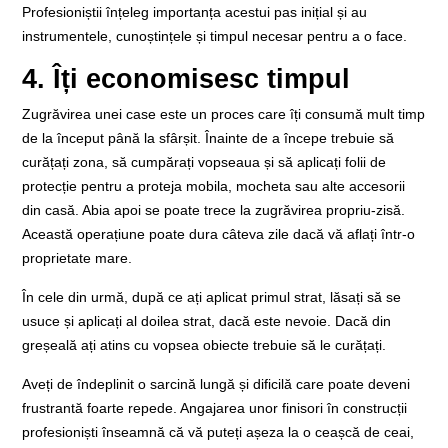
Profesioniștii înțeleg importanța acestui pas inițial și au
instrumentele, cunoștințele și timpul necesar pentru a o face.
4. Îți economisesc timpul
Zugrăvirea unei case este un proces care îți consumă mult timp
de la început până la sfârșit. Înainte de a începe trebuie să
curățați zona, să cumpărați vopseaua și să aplicați folii de
protecție pentru a proteja mobila, mocheta sau alte accesorii
din casă. Abia apoi se poate trece la zugrăvirea propriu-zisă.
Această operațiune poate dura câteva zile dacă vă aflați într-o
proprietate mare.
În cele din urmă, după ce ați aplicat primul strat, lăsați să se
usuce și aplicați al doilea strat, dacă este nevoie. Dacă din
greșeală ați atins cu vopsea obiecte trebuie să le curățați.
Aveți de îndeplinit o sarcină lungă și dificilă care poate deveni
frustrantă foarte repede. Angajarea unor finisori în construcții
profesioniști înseamnă că vă puteți așeza la o ceașcă de ceai,