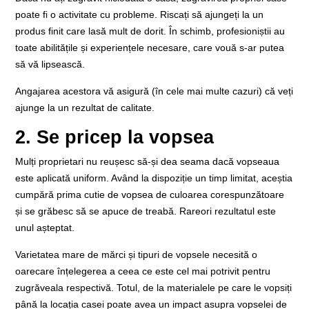
poate fi o activitate cu probleme. Riscați să ajungeți la un
produs finit care lasă mult de dorit. În schimb, profesioniștii au
toate abilitățile și experiențele necesare, care vouă s-ar putea
să vă lipsească.
Angajarea acestora vă asigură (în cele mai multe cazuri) că veți
ajunge la un rezultat de calitate.
2. Se pricep la vopsea
Mulți proprietari nu reușesc să-și dea seama dacă vopseaua
este aplicată uniform. Având la dispoziție un timp limitat, aceștia
cumpără prima cutie de vopsea de culoarea corespunzătoare
și se grăbesc să se apuce de treabă. Rareori rezultatul este
unul așteptat.
Varietatea mare de mărci și tipuri de vopsele necesită o
oarecare înțelegerea a ceea ce este cel mai potrivit pentru
zugrăveala respectivă. Totul, de la materialele pe care le vopsiți
până la locația casei poate avea un impact asupra vopselei de