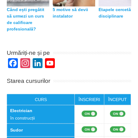
Când ești pregătit
5 motive să devii
Etapele cercetării
să urmezi un curs
instalator
disciplinare
de calificare
profesională?
Urmăriți-ne și pe
Facebook
Instagram
LinkedIn
YouTube
Channel
Starea cursurilor
CURS
ÎNSCRIERI
ÎNCEPUT
Electrician
în construcții
Sudor