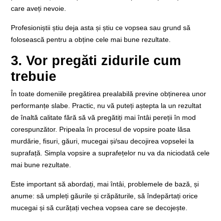
care aveți nevoie.
Profesioniștii știu deja asta și știu ce vopsea sau grund să
folosească pentru a obține cele mai bune rezultate.
3. Vor pregăti zidurile cum
trebuie
În toate domeniile pregătirea prealabilă previne obținerea unor
performanțe slabe. Practic, nu vă puteți aștepta la un rezultat
de înaltă calitate fără să vă pregătiți mai întâi pereții în mod
corespunzător. Pripeala în procesul de vopsire poate lăsa
murdărie, fisuri, găuri, mucegai și/sau decojirea vopselei la
suprafață. Simpla vopsire a suprafețelor nu va da niciodată cele
mai bune rezultate.
Este important să abordați, mai întâi, problemele de bază, și
anume: să umpleți găurile și crăpăturile, să îndepărtați orice
mucegai și să curățați vechea vopsea care se decojește.