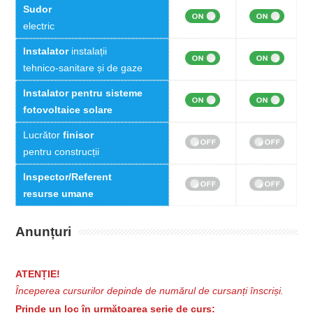
Sudor
electric
Instalator
instalații
tehnico-sanitare și de gaze
Instalator pentru sisteme
fotovoltaice solare
Lucrător
finisor
pentru construcții
Inspector/Referent
resurse umane
Anunțuri
ATENȚIE!
Începerea cursurilor depinde de numărul de cursanți înscriși.
Prinde un loc în următoarea serie de curs: