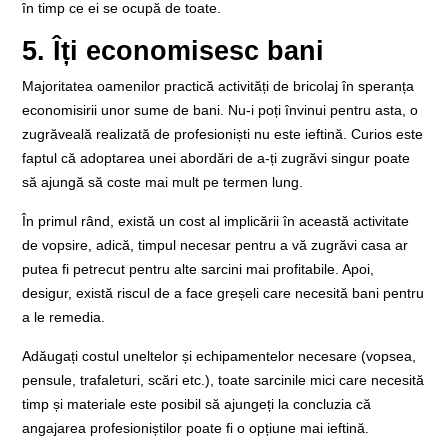
în timp ce ei se ocupă de toate.
5. Îți economisesc bani
Majoritatea oamenilor practică activități de bricolaj în speranța
economisirii unor sume de bani. Nu-i poți învinui pentru asta, o
zugrăveală realizată de profesioniști nu este ieftină. Curios este
faptul că adoptarea unei abordări de a-ți zugrăvi singur poate
să ajungă să coste mai mult pe termen lung.
În primul rând, există un cost al implicării în această activitate
de vopsire, adică, timpul necesar pentru a vă zugrăvi casa ar
putea fi petrecut pentru alte sarcini mai profitabile. Apoi,
desigur, există riscul de a face greșeli care necesită bani pentru
a le remedia.
Adăugați costul uneltelor și echipamentelor necesare (vopsea,
pensule, trafaleturi, scări etc.), toate sarcinile mici care necesită
timp și materiale este posibil să ajungeți la concluzia că
angajarea profesioniștilor poate fi o opțiune mai ieftină.